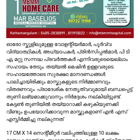
ഓരോ സ്കൂളിലുമുള്ള വോളന്റിയർമാർ, പൂർവ്വ
വിദ്യാത്ഥികൾ, അധ്യാപകർ, പ്രിൻസിപ്പൽമാർ, പി ടി
എ, മറ്റു സന്നദ്ധ പ്രവർത്തകർ എന്നിവരുടെയെല്ലാം
സഹായം തേടും. തയ്യൽ മെഷിൻ ഉള്ളവരുടെ
സഹായത്തോടെ സുരക്ഷാ മാനദണ്ഡങ്ങൾ
പാലിച്ചായിരിക്കും മാസ്കുകളുടെ നിർമ്മാണവും
വിതരണവും. പ്രാദേശിക നേതൃത്വവുമായി ബന്ധപ്പെട്ട്
തുണി ലഭ്യമാക്കുവാനും നിർദ്ദേശം നല്കിയിട്ടുണ്ട്.
കേട്ടൺ തുണിയിൽ തയ്യാറാക്കി കഴുകിയുണക്കി
വീണ്ടും ഉപയോഗിക്കാവുന്ന മാസ്ക്കുകളാണ് എൻ എസ്
എസ്നിർമ്മിച്ചു നല്കുന്നത്.
17 CM X 14 സെന്റീമീറ്റർ വലിപ്പത്തിലുള്ള 10 ലക്ഷം