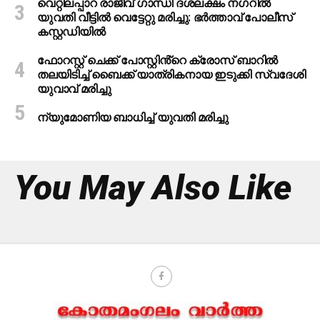
വെറ്റിലപ്പാറ രാജീവ് ഗാന്ധി ദശലക്ഷം നഗറിൽ
യുവതി വീട്ടിൽ വെട്ടേറ്റു മരിച്ചു: ഭർത്താവ് പോലീസ്
കസ്റ്റഡിയിൽ
ഫോറസ്റ്റ് ചെക്ക് പോസ്റ്റിൻ്റെ ക്രോസ് ബാറില്‍
തലയിടിച്ച് ബൈക്ക് യാത്രികനായ ഇടുക്കി സ്വദേശി
യുവാവ് മരിച്ചു
ന്യുമോണിയ ബാധിച്ച് യുവതി മരിച്ചു
You May Also Like