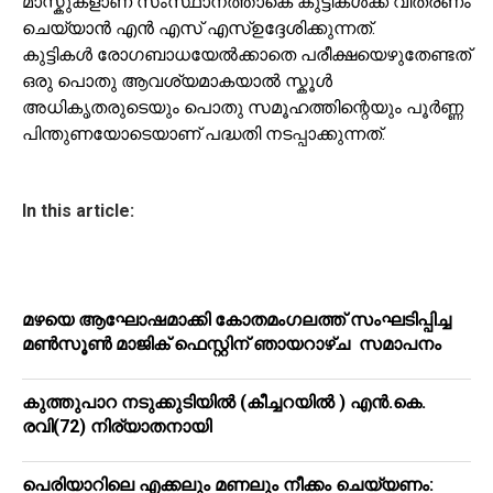
മാസ്കുകളാണ് സംസ്ഥാനത്താകെ കുട്ടികൾക്ക് വിതരണം
ചെയ്യാൻ എൻ എസ് എസ്ഉദ്ദേശിക്കുന്നത്.
കുട്ടികൾ രോഗബാധയേൽക്കാതെ പരീക്ഷയെഴുതേണ്ടത്
ഒരു പൊതു ആവശ്യമാകയാൽ സ്കൂൾ
അധികൃതരുടെയും പൊതു സമൂഹത്തിന്റെയും പൂർണ്ണ
പിന്തുണയോടെയാണ് പദ്ധതി നടപ്പാക്കുന്നത്.
In this article:
മഴയെ ആഘോഷമാക്കി കോതമംഗലത്ത് സംഘടിപ്പിച്ച
മൺസൂൺ മാജിക് ഫെസ്റ്റിന് ഞായറാഴ്ച സമാപനം
കുത്തുപാറ നടുക്കുടിയിൽ (കീച്ചറയിൽ ) എൻ.കെ.
രവി(72) നിര്യാതനായി
പെരിയാറിലെ എക്കലും മണലും നീക്കം ചെയ്യണം: