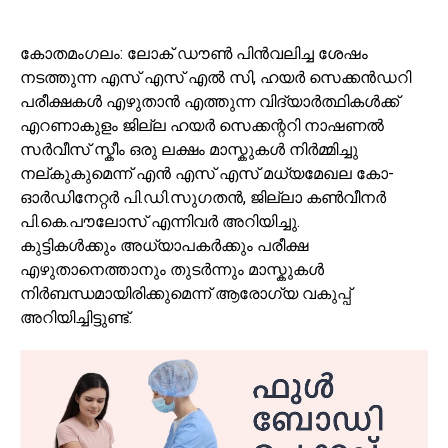
കോതമംഗലം: ലോക് ഡൗൺ പിൻവലിച്ച ശേഷം
നടത്തുന്ന എസ് എസ് എൽ സി, ഹയർ സെക്കൻഡറി
പരീക്ഷകൾ എഴുതാൻ എത്തുന്ന വിദ്യാർത്ഥികൾക്ക്
എറണാകുളം ജില്ല ഹയർ സെക്കന്ററി നാഷണൽ
സർവീസ് സ്കീം ഒരു ലക്ഷം മാസ്കുകൾ നിർമ്മിച്ചു
നല്കുകുമെന്ന് എൻ എസ് എസ് മധ്യമേഖല കോ-
ഓർഡിനേറ്റർ പി.ഡി.സുഗതൻ, ജില്ലാ കൺവീനർ
പി.കെ.പൗലോസ് എന്നിവർ അറിയിച്ചു.
കുട്ടികൾക്കും അധ്യാപകർക്കും പരീക്ഷ
എഴുതാനെത്താനും തുടർന്നും മാസ്കുകൾ
നിർബന്ധമായിരിക്കുമെന്ന് ആരോഗ്യ വകുപ്പ്
അറിയിച്ചിട്ടുണ്ട്.