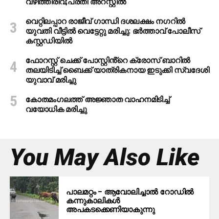
വഴിത്തിരിവ്;പ്രതി അറസ്റ്റില്‍
വെറ്റിലപ്പാറ രാജീവ് ഗാന്ധി ദശലക്ഷം നഗറിൽ
യുവതി വീട്ടിൽ വെട്ടേറ്റു മരിച്ചു: ഭർത്താവ് പോലീസ്
കസ്റ്റഡിയിൽ
ഫോറസ്റ്റ് ചെക്ക് പോസ്റ്റിൻ്റെ ക്രോസ് ബാറില്‍
തലയിടിച്ച് ബൈക്ക് യാത്രികനായ ഇടുക്കി സ്വദേശി
യുവാവ് മരിച്ചു
കോതമംഗലത്ത് അജ്ഞാത വാഹനമിടിച്ച്
വയോധിക മരിച്ചു
You May Also Like
പാലമറ്റം – ആവോലിച്ചാൽ റോഡിൽ
കന്നുകാലികൾ
അപകടക്കെണിയാകുന്നു