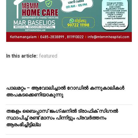
In this article:
featured
പാലമറ്റം – ആവോലിച്ചാൽ റോഡിൽ കന്നുകാലികൾ
അപകടക്കെണിയാകുന്നു
തങ്കളം ബൈപ്പാസ് ജംഗ്ഷനിൽ ട്രാഫിക് സിഗ്നല്‍
സ്ഥാപിച്ച് രണ്ട് മാസം പിന്നിട്ടും പ്രവർത്തനം
ആരംഭിച്ചിട്ടില്ല