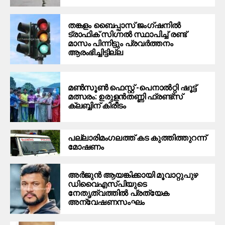
തങ്കളം ബൈപ്പാസ് ജംഗ്ഷനിൽ
ട്രാഫിക് സിഗ്നല്‍ സ്ഥാപിച്ച് രണ്ട്
മാസം പിന്നിട്ടും പ്രവർത്തനം
ആരംഭിച്ചിട്ടില്ല
മൺസൂൺ ഫെസ്റ്റ് -പെനാൽറ്റി ഷൂട്ട്
മത്സരം: ഉരുളൻതണ്ണി ഫ്രണ്ട്സ്
ക്ലബ്ബിന് കിരീടം
പ​ല്ലാ​രി​മം​ഗ​ല​ത്ത് ക​ട കു​ത്തി​ത്തുറ​ന്ന്
മോ​ഷ​ണം
അര്‍ജുന്‍ ആയങ്കിക്കായി മൂവാറ്റുപുഴ
ഡിവൈഎസ്പിയുടെ
നേതൃത്വത്തില്‍ പ്രത്യേക
അന്വേഷണസംഘം