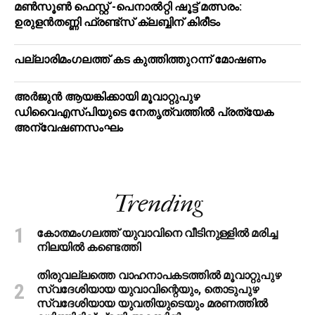
മൺസൂൺ ഫെസ്റ്റ് -പെനാൽറ്റി ഷൂട്ട് മത്സരം:
ഉരുളൻതണ്ണി ഫ്രണ്ട്സ് ക്ലബ്ബിന് കിരീടം
പ​ല്ലാ​രി​മം​ഗ​ല​ത്ത് ക​ട കു​ത്തി​ത്തുറ​ന്ന് മോ​ഷ​ണം
അര്‍ജുന്‍ ആയങ്കിക്കായി മൂവാറ്റുപുഴ
ഡിവൈഎസ്പിയുടെ നേതൃത്വത്തില്‍ പ്രത്യേക
അന്വേഷണസംഘം
Trending
കോതമംഗലത്ത് യുവാവിനെ വീടിനുള്ളിൽ മരിച്ച
നിലയിൽ കണ്ടെത്തി
തിരുവല്ലത്തെ വാഹനാപകടത്തില്‍ മൂവാറ്റുപുഴ
സ്വദേശിയായ യുവാവിന്റെയും, തൊടുപുഴ
സ്വദേശിയായ യുവതിയുടെയും മരണത്തില്‍