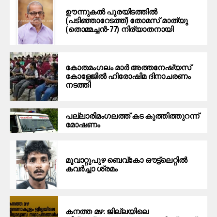
ഊന്നുകല്‍ പുരയിടത്തില്‍
(പടിഞ്ഞാറേടത്ത്) തോമസ് മാത്യു
(തൊമ്മച്ചന്‍-77) നിര്യാതനായി
കോതമംഗലം മാര്‍ അത്തനേഷ്യസ്
കോളേജില്‍ ഹിരോഷിമ ദിനാചരണം
നടത്തി
പ​ല്ലാ​രി​മം​ഗ​ല​ത്ത് ക​ട കു​ത്തി​ത്തുറ​ന്ന്
മോ​ഷ​ണം
മൂ​വാ​റ്റു​പു​ഴ ബെ​വ്കോ ഔ​ട്ട്‌​ലെ​റ്റിൽ
കവർച്ചാ ശ്രമം
കനത്ത മഴ: ജില്ലയിലെ