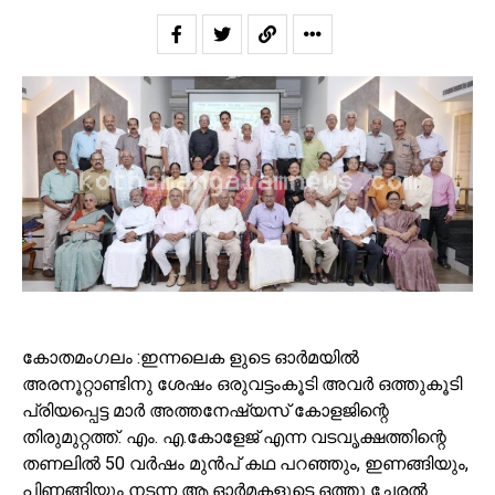
കോതമംഗലം :ഇന്നലെക ളുടെ ഓർമയിൽ
അരനൂറ്റാണ്ടിനു ശേഷം ഒരുവട്ടംകൂടി അവർ ഒത്തുകൂടി
പ്രിയപ്പെട്ട മാർ അത്തനേഷ്യസ് കോളജിന്റെ
തിരുമുറ്റത്ത്. എം. എ.കോളേജ് എന്ന വടവൃക്ഷത്തിന്റെ
തണലിൽ 50 വർഷം മുൻപ് കഥ പറഞ്ഞും, ഇണങ്ങിയും,
പിണങ്ങിയും നടന്ന ആ ഓർമകളുടെ ഒത്തു ചേരൽ