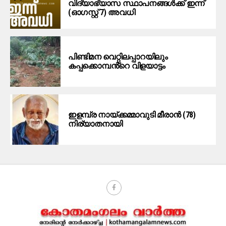
വിദ്യാഭ്യാസ സ്ഥാപനങ്ങള്‍ക്ക് ഇന്ന്
(ഓഗസ്റ്റ് 7) അവധി
പിണ്ടിമന വെറ്റിലപ്പാറയിലും
കപ്പക്കൊമ്പൻ്റെ വിളയാട്ടം
ഇളമ്പ്ര നായ്ക്കമ്മാവുടി മീരാൻ (78)
നിര്യാതനായി