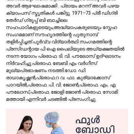
അവർ ആഘോഷമാക്കി . പ്രായം മറന്ന് അവർ പഴയ
ക്യാംപസ് സ്മൃതികൾ പങ്കിട്ടു. 1971–73 പ്രീ ഡിഗ്രി
തേർഡ് ഗ്രൂപ്പ് ബി ബാച്ചിലെ
സഹപാഠികളുടെയും,അദ്ധ്യാപകരുടെയും സ്നേഹ
സംഗമമാണ് സൗഹൃദത്തിന്റെ പുതുനാമ്പ്
തളിർപ്പിച്ചത്.പൂർവ്വ വിദ്യാർത്ഥി സംഗമത്തിന്റെ
പ്രസിഡന്റായ പി ഐ പൈലിയുടെ അധ്യക്ഷതയിൽ
നടന്ന യോഗം പ്രൊഫ. ടി. വി. പൗലോസ് ഉദ്ഘാടനം
നിർവഹിച്ചു.പ്രൊഫ. ബേബി എം വർഗീസ്
മുഖ്യപ്രഭാഷണം നടത്തി.ഡോ. ഡി.
രാധാകൃഷ്ണൻ,പ്രൊഫ.റ വ. ഫാ. കുര്യാക്കോസ്
പാറയിൽ,പ്രൊഫ. പി. വി. ജോൺ,പ്രൊഫ. എം. എ.
പൗലോസ്,പ്രൊഫ. ജോളി ജോൺ പ്രൊഫ. സോമി
മത്തായി എന്നിവർ ചടങ്ങിൽ പ്രസംഗിച്ചു.