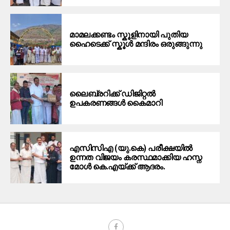
മാമലക്കണ്ടം സ്കൂളിനായി പുതിയ
ഹൈടെക്ക് സ്കൂൾ മന്ദിരം ഒരുങ്ങുന്നു
ലൈബ്രറിക്ക് ഡിജിറ്റൽ
ഉപകരണങ്ങൾ കൈമാറി
എസിസിഎ (യു.കെ) പരീക്ഷയിൽ
ഉന്നത വിജയം കരസ്ഥമാക്കിയ ഹസ്ന
മോൾ കെ.എയ്ക്ക് ആദരം.