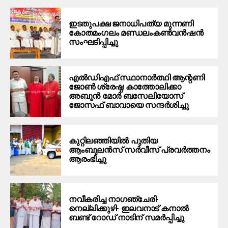
ഇടതുപക്ഷ ജനാധിപത്യ മുന്നണി
കോതമംഗലം മണ്ഡലംകൺവൻഷൻ
സംഘടിപ്പിച്ചു
എൽഡിഎഫ് സ്ഥാനാർത്ഥി ആന്റണി
ജോൺ ശ്രേഷ്ഠ കാത്തോലിക്കാ
അബൂൻ മോർ ബസേലിയോസ്
ജോസഫ് ബാവായെ സന്ദർശിച്ചു
കുറ്റിലഞ്ഞിയിൽ പുതിയ
ആംബുലൻസ് സർവീസ് പ്രവർത്തനം
ആരംഭിച്ചു
നവീകരിച്ച നാഗഞ്ചേരി-
നെല്ലിക്കുഴി- ഇലവനാട് കനാൽ
ബണ്ട് റോഡ് നാടിന് സമർപ്പിച്ചു