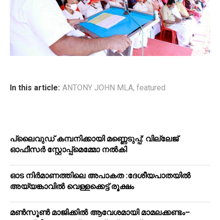
In this article:
ANTONY JOHN MLA
,
featured
പ്ലൈവുഡ് കമ്പനിക്കായി മണ്ണെടുപ്പ്: വില്ലേജ്
ഓഫീസർ സ്റ്റോപ്പ്മെമ്മോ നൽകി
ഓട നിർമാണത്തിലെ അപാകത :ദേശീയപാതയിൽ
അയ്യങ്കാവിൽ വെള്ളക്കെട്ട് രൂക്ഷം
മൺസൂൺ മാജിക്കിൽ ആവേശമായി മാമലക്കണ്ടം–