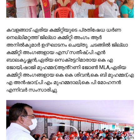
കവളങ്ങാട് ഏരിയ കമ്മിറ്റിയുടെ പ്രതിഷേധ ധർണ
നെല്ലിമറ്റത്ത് ജില്ലാ കമ്മിറ്റി അംഗം ആർ
അനിൽകുമാർ ഉദ്ഘാടനം ചെയ്തു. ചടങ്ങിൽ ജില്ലാ
കമ്മിറ്റി അംഗങ്ങളായ എസ് സതീഷ്,പി എൻ
ബാലകൃഷ്ണൻ,ഏരിയ സെക്രട്ടറിമാരായ കെ എ
ജോയി,ഷാജി മുഹമ്മദ്,ആൻ്റണി ജോൺ MLA,ഏരിയ
കമ്മിറ്റി അംഗങ്ങളായ കെ കെ ശിവൻ,കെ ബി മുഹമ്മദ്,എ
എ അൻഷാദ്,പി എം മുഹമ്മദാലി,കെ പി മോഹനൻ
എന്നിവർ സംസാരിച്ചു.