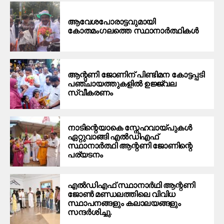
ആവേശപോരാട്ടവുമായി
കോതമംഗലത്തെ സ്ഥാനാര്‍ത്ഥികള്‍
ആന്റണി ജോണിന് പിണ്ടിമന കോട്ടപ്പടി
പഞ്ചായത്തുകളിൽ ഉജ്ജ്വല
സ്വീകരണം
നാടിന്റെയാകെ സ്നേഹവായ്പുകൾ
ഏറ്റുവാങ്ങി എൽഡിഎഫ്
സ്ഥാനാർത്ഥി ആന്റണി ജോണിന്റെ
പര്യടനം
എൽഡിഎഫ് സ്ഥാനാർഥി ആന്റണി
ജോൺ മണ്ഡലത്തിലെ വിവിധ
സ്ഥാപനങ്ങളും കലാലയങ്ങളും
സന്ദർശിച്ചു.