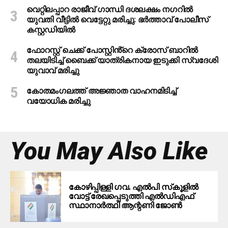
വെറ്റിലപ്പാറ രാജീവ് ഗാന്ധി ദശലക്ഷം നഗറിൽ
യുവതി വീട്ടിൽ വെട്ടേറ്റു മരിച്ചു: ഭർത്താവ് പോലീസ്
കസ്റ്റഡിയിൽ
ഫോറസ്റ്റ് ചെക്ക് പോസ്റ്റിൻ്റെ ക്രോസ് ബാറില്‍
തലയിടിച്ച് ബൈക്ക് യാത്രികനായ ഇടുക്കി സ്വദേശി
യുവാവ് മരിച്ചു
കോതമംഗലത്ത് അജ്ഞാത വാഹനമിടിച്ച്
വയോധിക മരിച്ചു
You May Also Like
കോഴിപ്പിള്ളി ഗവ. എല്‍പി സ്‌കൂളില്‍
വോട്ട് രേഖപ്പെടുത്തി എല്‍ഡിഎഫ്
സ്ഥാനാര്‍ത്ഥി ആന്റണി ജോണ്‍