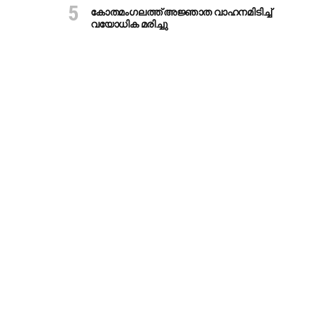
കോതമംഗലത്ത് അജ്ഞാത വാഹനമിടിച്ച്
വയോധിക മരിച്ചു