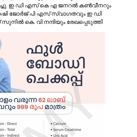
്ചു. ഇ ഡി എസ് കെ എ ജനറൽ കൺവീനറും
യോഷി ജോർജ് പി എസ് സ്വാഗതവും ഇ ഡി
നിൽ കെ. വി നന്ദിയും രേഖപ്പെടുത്തി