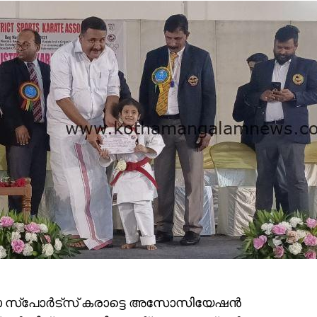
ാ സ്പോർട്സ് കരാട്ടെ അസോസിയേഷൻ