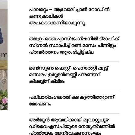
പാലമറ്റം – ആവോലിച്ചാൽ റോഡിൽ
കന്നുകാലികൾ
അപകടക്കെണിയാകുന്നു
തങ്കളം ബൈപ്പാസ് ജംഗ്ഷനിൽ ട്രാഫിക്
സിഗ്നല്‍ സ്ഥാപിച്ച് രണ്ട് മാസം പിന്നിട്ടും
പ്രവർത്തനം ആരംഭിച്ചിട്ടില്ല
മൺസൂൺ ഫെസ്റ്റ് -പെനാൽറ്റി ഷൂട്ട്
മത്സരം: ഉരുളൻതണ്ണി ഫ്രണ്ട്സ്
ക്ലബ്ബിന് കിരീടം
പ​ല്ലാ​രി​മം​ഗ​ല​ത്ത് ക​ട കു​ത്തി​ത്തുറ​ന്ന്
മോ​ഷ​ണം
അര്‍ജുന്‍ ആയങ്കിക്കായി മൂവാറ്റുപുഴ
ഡിവൈഎസ്പിയുടെ നേതൃത്വത്തില്‍
പ്രത്യേക അന്വേഷണസംഘം