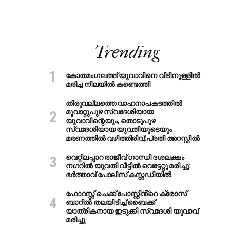
Trending
കോതമംഗലത്ത് യുവാവിനെ വീടിനുള്ളിൽ
മരിച്ച നിലയിൽ കണ്ടെത്തി
തിരുവല്ലത്തെ വാഹനാപകടത്തില്‍
മൂവാറ്റുപുഴ സ്വദേശിയായ
യുവാവിന്റെയും, തൊടുപുഴ
സ്വദേശിയായ യുവതിയുടെയും
മരണത്തില്‍ വഴിത്തിരിവ്;പ്രതി അറസ്റ്റില്‍
വെറ്റിലപ്പാറ രാജീവ് ഗാന്ധി ദശലക്ഷം
നഗറിൽ യുവതി വീട്ടിൽ വെട്ടേറ്റു മരിച്ചു:
ഭർത്താവ് പോലീസ് കസ്റ്റഡിയിൽ
ഫോറസ്റ്റ് ചെക്ക് പോസ്റ്റിൻ്റെ ക്രോസ്
ബാറില്‍ തലയിടിച്ച് ബൈക്ക്
യാത്രികനായ ഇടുക്കി സ്വദേശി യുവാവ്
മരിച്ചു