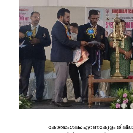
കോതമംഗലം:എറണാകുളം ജില്ല