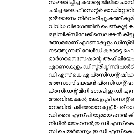
സംഘടിപ്പിച്ച കരാട്ടെ ജില്ലാ ചാമ്പ
ചർച്ച ലൈഫ് സെന്റർ ഓഡിറ്റ
ഉദ്ഘാടനം നിർവഹിച്ചു.കത്ത് കു
വിവിധ വിഭാഗത്തിൽ പെൺകുട്ടികള
ഒളിമ്പിക്സിലേക്ക് സെലക്ഷൻ കിട്
മത്സരമാണ് എറണാകുളം ഡിസ്ട്
നടത്തുന്നത്. വേൾഡ് കരാട്ടെ 
ഓർഗനൈസേഷന്റെ അഫിലിയേഷൻ ഉള്ള
എറണാകുളം ഡിസ്ട്രിക്ട് സ്പോ
ഡി എസ് കെ എ പ്രസിഡന്റ് ഷി
അസോസിയേഷൻ പ്രസിഡന്റ്‌ ഹാൻ
പ്രസിഡന്റ് മിനി ഗോപി,ഇ ഡി 
അരവിന്ദാക്ഷൻ, കോട്ടപ്പടി സെന്റ്
റോബിൻ പടിഞ്ഞാറേകൂട്ട്, 8- ത് റാങ
ഡി വൈ എസ് പി യുമായ ഹാൻഷി മ
നിധിൻ മോഹനൻ,ഇ ഡി എസ് കെ 
സി ചെയർമാനും ഇ ഡി എസ് കെ 