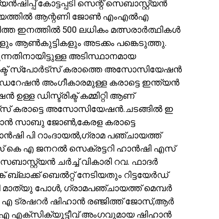
്യൻഷിപ്പ് കോട്ടപ്പടി സെന്റ് സെബാസ്റ്റ്യൻ
ോറിയത്തിൽ ആന്റണി ജോൺ എംഎൽഎ
മിത്ത ഇനത്തിൽ 500 ലധികം മത്സരാർത്ഥികൾ
ും ആൺകുട്ടികളും അടക്കം പങ്കെടുത്തു.
ടുന്നതിനായിട്ടുള്ള അടിസ്ഥാനമായ
രിക്ട് സ്പോർട്സ് കരാത്തെ അസോസിയേഷൻ
ഫെഡറേഷൻ അംഗീകാരമുള്ള കരാട്ടെ ഇന്ത്യൻ
 ഡിസ്ട്രിക്ട് കമ്മിറ്റി ആണ്
ർട്സ് കരാട്ടെ അസോസിയേഷൻ.ചടങ്ങിൽ ഇ
ഹാൻ സാബു ജോൺ,കേരള കരാട്ടെ
ഷി പി റാംദായൽ,ഗ്രാമ പഞ്ചായത്ത്
എസ് കെ എ ജനറൽ സെക്രട്ടറി ഹാൻഷി എസ്
 സെബാസ്റ്റ്യൻ ചർച്ച് വികാരി റവ. ഫാദർ
്ക് ബ്ലാക്ക് ബെൽറ്റ് നേടിയതും റിട്ടയേർഡ്
ാത്യു പോൾ, ഗ്രാമപഞ്ചായത്ത് മെമ്പർ
എ ട്രഷറർ ഷിഹാൻ രഞ്ജിത്ത് ജോസ്,ആർ
എ എക്സിക്യൂട്ടീവ് അംഗവുമായ ഷിഹാൻ