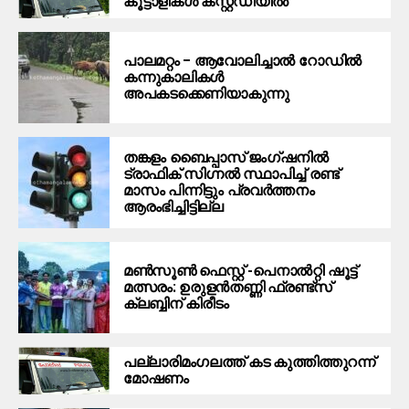
കൂട്ടാളികൾ കസ്റ്റഡിയിൽ
പാലമറ്റം – ആവോലിച്ചാൽ റോഡിൽ
കന്നുകാലികൾ
അപകടക്കെണിയാകുന്നു
തങ്കളം ബൈപ്പാസ് ജംഗ്ഷനിൽ
ട്രാഫിക് സിഗ്നല്‍ സ്ഥാപിച്ച് രണ്ട്
മാസം പിന്നിട്ടും പ്രവർത്തനം
ആരംഭിച്ചിട്ടില്ല
മൺസൂൺ ഫെസ്റ്റ് -പെനാൽറ്റി ഷൂട്ട്
മത്സരം: ഉരുളൻതണ്ണി ഫ്രണ്ട്സ്
ക്ലബ്ബിന് കിരീടം
പ​ല്ലാ​രി​മം​ഗ​ല​ത്ത് ക​ട കു​ത്തി​ത്തുറ​ന്ന്
മോ​ഷ​ണം