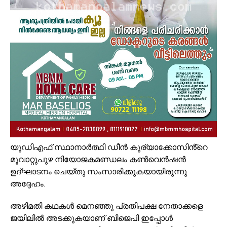
യുഡിഎഫ് സ്ഥാനാർത്ഥി ഡീൻ കുര്യാക്കോസിൻ്റെ
മൂവാറ്റുപുഴ നിയോജകമണ്ഡലം കൺവെൻഷൻ
ഉദ്ഘാടനം ചെയ്തു സംസാരിക്കുകയായിരുന്നു
അദ്ദേഹം.
അഴിമതി കഥകൾ മെനഞ്ഞു പ്രതിപക്ഷ നേതാക്കളെ
ജയിലിൽ അടക്കുകയാണ് ബിജെപി ഇപ്പോൾ