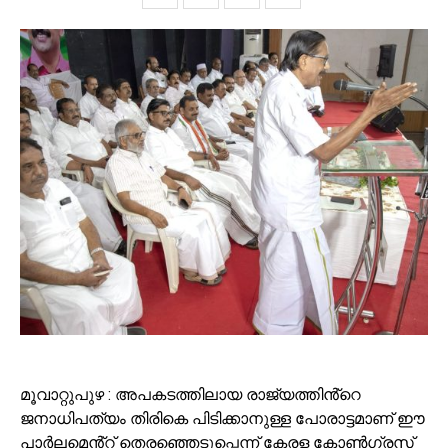
മൂവാറ്റുപുഴ : അപകടത്തിലായ രാജ്യത്തിൻ്റെ
ജനാധിപത്യം തിരികെ പിടിക്കാനുള്ള പോരാട്ടമാണ് ഈ
പാർലമെൻ്റ് തെരഞ്ഞെടുപ്പെന്ന് കേരള കോൺഗ്രസ്