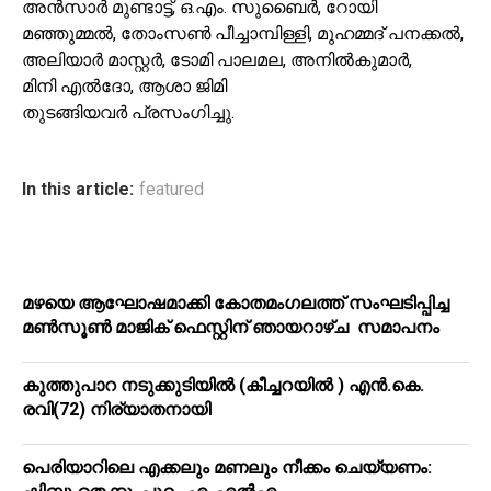
അൻസാർ മുണ്ടാട്ട്, ഒ.എം. സുബൈർ, റോയി
മഞ്ഞുമ്മൽ, തോംസൺ പീച്ചാമ്പിള്ളി, മുഹമ്മദ് പനക്കൽ,
അലിയാർ മാസ്റ്റർ, ടോമി പാലമല, അനിൽകുമാർ,
മിനി എൽദോ, ആശാ ജിമി
തുടങ്ങിയവർ പ്രസംഗിച്ചു.
In this article:
featured
മഴയെ ആഘോഷമാക്കി കോതമംഗലത്ത് സംഘടിപ്പിച്ച
മൺസൂൺ മാജിക് ഫെസ്റ്റിന് ഞായറാഴ്ച സമാപനം
കുത്തുപാറ നടുക്കുടിയിൽ (കീച്ചറയിൽ ) എൻ.കെ.
രവി(72) നിര്യാതനായി
പെരിയാറിലെ എക്കലും മണലും നീക്കം ചെയ്യണം: