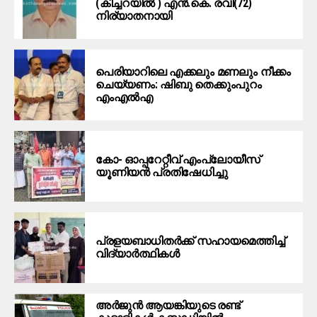
(കീച്ചറയിൽ ) എൻ.കെ. രവി(72)
നിര്യാതനായി
പെരിയാറിലെ എക്കലും മണലും നീക്കം
ചെയ്യണം: ഷിബു തെക്കുംപുറം
എംഎൽഎ
കോ- ഓപ്പറേറ്റീവ് എംപ്ലോയീസ്
യൂണിയൻ പ്രതിഷേധിച്ചു
പ്രളയബാധിതർക്ക് സഹായമെത്തിച്ച്
വിദ്യാർത്ഥികൾ
അർജുൻ ആയങ്കിയുടെ രണ്ട്