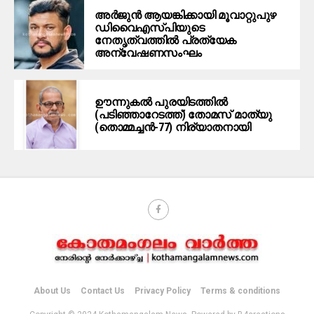
അര്‍ജുന്‍ ആയങ്കിക്കായി മൂവാറ്റുപുഴ
ഡിവൈഎസ്പിയുടെ
നേതൃത്വത്തില്‍ പ്രത്യേക
അന്വേഷണസംഘം
ഊന്നുകല്‍ പുരയിടത്തില്‍
(പടിഞ്ഞാറേടത്ത്) തോമസ് മാത്യു
(തൊമ്മച്ചന്‍-77) നിര്യാതനായി
About Us
Contact Us
Privacy Policy
Terms & conditions