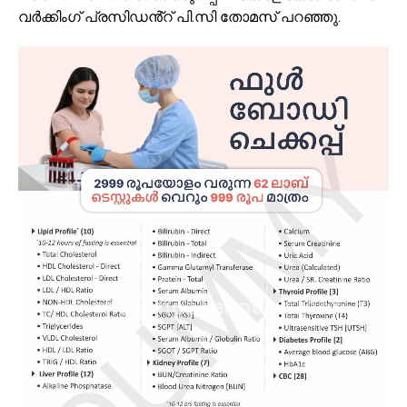
വർക്കിംഗ് പ്രസിഡൻ്റ് പി.സി തോമസ് പറഞ്ഞു.