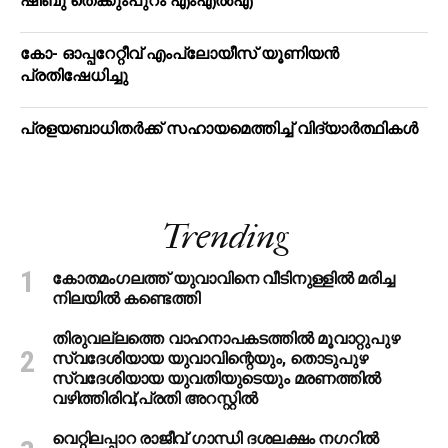
ഷിബു തെക്കുംപുറം എംഎൽഎ
കോ- ഓപ്പറേറ്റീവ് എംപ്ലോയീസ് യൂണിയൻ
പ്രതിഷേധിച്ചു
പ്രളയബാധിതർക്ക് സഹായമെത്തിച്ച് വിദ്യാർത്ഥികൾ
Trending
കോതമംഗലത്ത് യുവാവിനെ വീടിനുള്ളിൽ മരിച്ച
നിലയിൽ കണ്ടെത്തി
തിരുവല്ലത്തെ വാഹനാപകടത്തില്‍ മൂവാറ്റുപുഴ
സ്വദേശിയായ യുവാവിന്റെയും, തൊടുപുഴ
സ്വദേശിയായ യുവതിയുടെയും മരണത്തില്‍
വഴിത്തിരിവ്;പ്രതി അറസ്റ്റില്‍
വെറ്റിലപ്പാറ രാജീവ് ഗാന്ധി ദശലക്ഷം നഗറിൽ