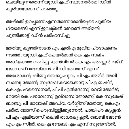
ചെയ്യുന്നതെന്ന് യുഡിഎഫ് സ്ഥാനാർത്ഥി ഡീൻ
കുര്യാക്കോസ് പറഞ്ഞു.
അഴിമതി ഉറപ്പാണ് എന്നതാണ് മോദിയുടെ പുതിയ
ഗ്യാരണ്ടി എന്ന് ഇലക്ട്രൽ ബോണ്ട് അഴിമതി
ചൂണ്ടിക്കാട്ടി ഡീൻ പരിഹസിച്ചു.
മാത്യു കുഴൽനാടൻ എംഎൽഎ മുഖ്യ പ്രഭാഷണം
നടത്തി. യുഡിഎഫ് ചെയർമാൻ കെ.എം സലിം
അധ്യക്ഷത വഹിച്ചു. കൺവീനർ കെ.എം അബ്ദുൾ മജീദ്,
ജോസഫ് വാഴയ്ക്കൻ, പി.സി തോമസ്, എസ്
അശോകൻ, ഷിബു തെക്കുംപുറം, പി.എം അമീർ അലി,
സാബു ജോൺ, സുഭാഷ് കടയ്ക്കോട്, പി.എ ബഷീർ,
കെ.എം ഹസൈനാർ, പി.പി എൽദോസ്, റെജി ജോർജ്,
റോയി കെ. പൗലോസ്, ഉല്ലാസ് തോമസ്, കെ സുരേഷ്
ബാബു, പി. രാജേഷ്, അഡ്വ. വർഗ്ഗീസ് മാത്യൂ, കെ.എം
പരീത്, ജോസ് പെരുമ്പിള്ളിക്കുന്നേൽ, പായിപ്ര കൃഷ്ണൻ,
പി.എം ഏലിയാസ്, കെ.ജി രാധാകൃഷ്ണൻ, ബേബി ജോൺ
എം.എം സീതി, കെ.എ ബേബി, എം.എസ് സുരേന്ദ്രൻ,