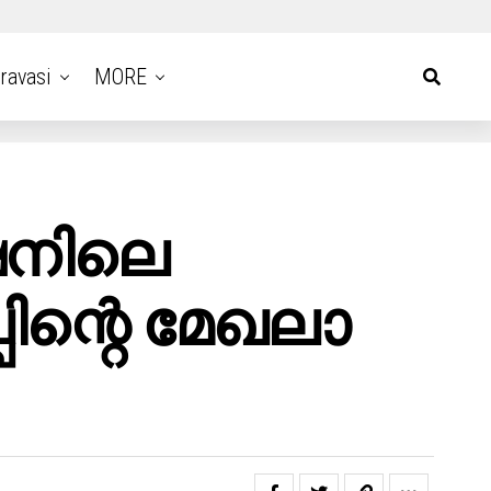
ravasi
MORE
േഷനിലെ
ിന്റെ മേഖലാ