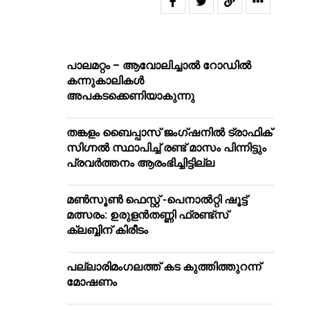
പാലമറ്റം – ആവോലിച്ചാൽ റോഡിൽ
കന്നുകാലികൾ
അപകടക്കെണിയാകുന്നു
തങ്കളം ബൈപ്പാസ് ജംഗ്ഷനിൽ ട്രാഫിക്
സിഗ്നല്‍ സ്ഥാപിച്ച് രണ്ട് മാസം പിന്നിട്ടും
പ്രവർത്തനം ആരംഭിച്ചിട്ടില്ല
മൺസൂൺ ഫെസ്റ്റ് -പെനാൽറ്റി ഷൂട്ട്
മത്സരം: ഉരുളൻതണ്ണി ഫ്രണ്ട്സ്
ക്ലബ്ബിന് കിരീടം
പ​ല്ലാ​രി​മം​ഗ​ല​ത്ത് ക​ട കു​ത്തി​ത്തുറ​ന്ന്
മോ​ഷ​ണം