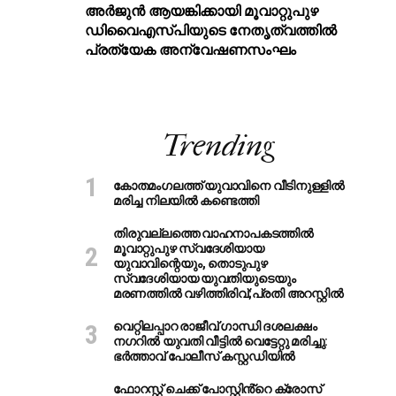
അര്‍ജുന്‍ ആയങ്കിക്കായി മൂവാറ്റുപുഴ
ഡിവൈഎസ്പിയുടെ നേതൃത്വത്തില്‍
പ്രത്യേക അന്വേഷണസംഘം
Trending
കോതമംഗലത്ത് യുവാവിനെ വീടിനുള്ളിൽ
മരിച്ച നിലയിൽ കണ്ടെത്തി
തിരുവല്ലത്തെ വാഹനാപകടത്തില്‍
മൂവാറ്റുപുഴ സ്വദേശിയായ
യുവാവിന്റെയും, തൊടുപുഴ
സ്വദേശിയായ യുവതിയുടെയും
മരണത്തില്‍ വഴിത്തിരിവ്;പ്രതി അറസ്റ്റില്‍
വെറ്റിലപ്പാറ രാജീവ് ഗാന്ധി ദശലക്ഷം
നഗറിൽ യുവതി വീട്ടിൽ വെട്ടേറ്റു മരിച്ചു:
ഭർത്താവ് പോലീസ് കസ്റ്റഡിയിൽ
ഫോറസ്റ്റ് ചെക്ക് പോസ്റ്റിൻ്റെ ക്രോസ്