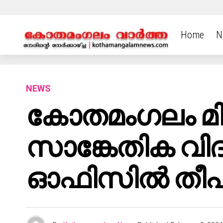
Home
N
NEWS
കോതമംഗലം മിനി
സാങ്കേതിക വിദ
ഓഫിസിൽ തീപി