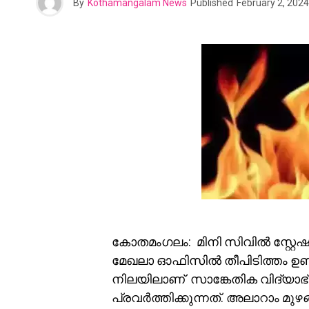
By
Kothamangalam News
Published
February 2, 2024
കോതമംഗലം: മിനി സിവില്‍ സ്റ്റേ
മേഖലാ ഓഫിസിൽ തീപിടിത്തം ഉണ്
നിലയിലാണ് സാങ്കേതിക വിദ്യാഭ
പ്രവര്‍ത്തിക്കുന്നത്. അലാറാം മു