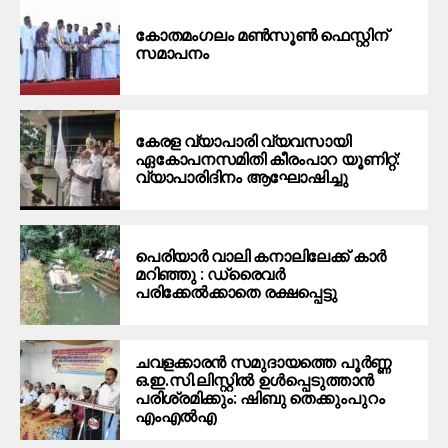
കോതമംഗലം മൺസൂൺ ഫെസ്റ്റിന്
സമാപനം
കേരള വ്യാപാരി വ്യവസായി
ഏകോപനസമിതി കീരംപാറ യൂണിറ്റ്:
വ്യാപാരിദിനം ആഘോഷിച്ചു
പെരിയാര്‍ വാലി കനാലിലേക്ക് കാര്‍
മറിഞ്ഞു : ഡ്രൈവര്‍
പരിക്കേൽക്കാതെ രക്ഷപ്പെട്ടു
ചവളക്കാരൻ സമുദായത്തെ പൂർണ്ണ
ഒ.ഇ.സി.ലിസ്റ്റിൽ ഉൾപ്പെടുത്താൻ
പരിശ്രമിക്കും: ഷിബു തെക്കുംപുറം
എംഎൽഎ