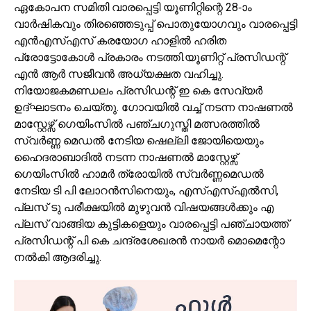
ഏകോപന സമിതി വാരപ്പെട്ടി യൂണിറ്റിന്റെ 28-ാം
വാർഷികവും തിരഞ്ഞെടുപ്പ് പൊതുയോഗവും വാരപ്പെട്ടി
എൻഎസ്എസ് കരയോഗ ഹാളിൽ ഹരിത
പ്രോട്ടോകോൾ പ്രകാരം നടത്തി.യൂണിറ്റ് പ്രസിഡന്റ്
എൻ ആർ സജീവൻ അധ്യക്ഷത വഹിച്ചു.
നിയോജകമണ്ഡലം പ്രസിഡന്റ് ഇ കെ സേവ്യർ
ഉദ്ഘാടനം ചെയ്തു. ഗോവയിൽ വച്ച് നടന്ന നാഷണൽ
മാസ്റ്റേഴ്സ് ഗെയിംസിൽ പഞ്ചഗുസ്തി മത്സരത്തിൽ
സ്വർണ്ണ മെഡൽ നേടിയ ഷെല്ലി ജോയിയെയും
ഹൈദരാബാദിൽ നടന്ന നാഷണൽ മാസ്റ്റേഴ്സ്
ഗെയിംസിൽ ഹാമർ ത്രോയിൽ സ്വർണ്ണമെഡൽ
നേടിയ ടി പി ലോറൻസിനെയും, എസ്എസ്എൽസി,
പ്ലസ് ടു പരീക്ഷയിൽ മുഴുവൻ വിഷയങ്ങൾക്കും എ
പ്ലസ് വാങ്ങിയ കുട്ടികളെയും വാരപ്പെട്ടി പഞ്ചായത്ത്
പ്രസിഡന്റ് പി കെ ചന്ദ്രശേഖരൻ നായർ മൊമെന്റോ
നൽകി ആദരിച്ചു.