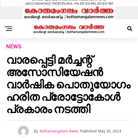
NEWS
വാരപ്പെട്ടി മർച്ചന്റ്
അസോസിയേഷൻ
വാർഷിക പൊതുയോഗം
ഹരിത പ്രോട്ടോകോൾ
പ്രകാരം നടത്തി
By
Kothamangalam News
Published
May 26, 2024