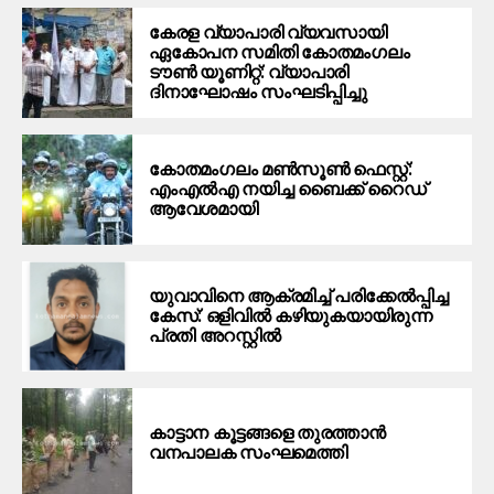
കേരള വ്യാപാരി വ്യവസായി
ഏകോപന സമിതി കോതമംഗലം
ടൗൺ യൂണിറ്റ്: വ്യാപാരി
ദിനാഘോഷം സംഘടിപ്പിച്ചു
കോതമംഗലം മൺസൂൺ ഫെസ്റ്റ്:
എംഎൽഎ നയിച്ച ബൈക്ക് റൈഡ്
ആവേശമായി
യുവാവിനെ ആക്രമിച്ച് പരിക്കേല്‍പ്പിച്ച
കേസ്: ഒളിവില്‍ കഴിയുകയായിരുന്ന
പ്രതി അറസ്റ്റില്‍
കാട്ടാന കൂട്ടങ്ങളെ തുരത്താന്‍
വനപാലക സംഘമെത്തി