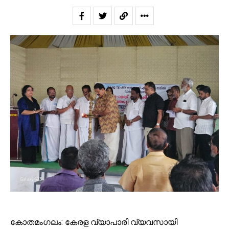
കോതമംഗലം: കേരള വ്യാപാരി വ്യവസായി