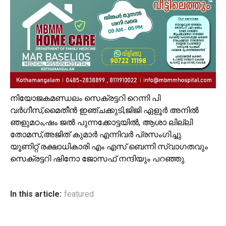
നിയോജകമണ്ഡലം സെക്രട്ടറി റെന്നി പി
വർഗീസ്,മൈതീൻ ഇഞ്ചക്കുടി,ജിജി ഏളൂർ അനിൽ
ഞളുമഠം,ഷം ജൽ പുന്നക്കോട്ടയിൽ, ആശാ ലില്ലി
തോമസ്,അജിത് കുമാർ എന്നിവർ പ്രസംഗിച്ചു.
യൂണിറ്റ് രക്ഷാധികാരി എം എസ് ബെന്നി സ്വാഗതവും
സെക്രട്ടറി ഷിനോ ജോസഫ് നന്ദിയും പറഞ്ഞു.
In this article:
featured