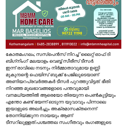
കോതമംഗലം; സസ്‌പെൻസ് നിറച്ച് ‘ലൈറ്റ് ഓഫ് ദി
ബിഗ്‌നിംഗ്’ മലയാളം വെബ്ബ് സീരീസ് ടീസർ.
ഇന്ന് രാവിലെ നടനും നിർമ്മാതാവുമായ ഉണ്ണി
മുകുന്ദന്റെ ഫെയിസ് ബുക്ക് പേജിലൂടെയാണ്
അണിയറപ്രവർത്തകർ ടീസർ പുറത്തുവിട്ടത്. ഭീതി
നിറഞ്ഞ മുഖഭാവങ്ങളോടെ പന്തവുമായി
വനമധ്യത്തിൽ ആരെയോ തിരയുന്ന പെൺകുട്ടിയും
എന്തോ കണ്ട് ഭയന്ന് ഓടുന്ന യുവാവും പിന്നാലെ
ഇയാളുടെ അലർച്ചും അക്രമാസക്തനെന്ന്
തോന്നിയ്ക്കുന്ന നായയും ആണ്
ടീസറിലുള്ളത്.പശ്ചത്തല സംഗീതവും രംഗങ്ങളുടെ