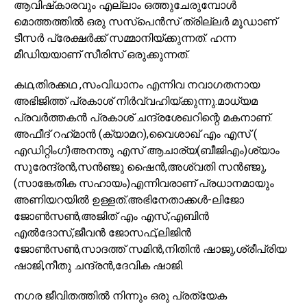
ആവിഷ്‌കാരവും എല്ലാം ഒത്തുചേരുമ്പോൾ
മൊത്തത്തിൽ ഒരു സസ്‌പെൻസ് ത്രില്ലർ മൂഡാണ്
ടീസർ പ്രേക്ഷർക്ക് സമ്മാനിയ്ക്കുന്നത്. ഹന്ന
മീഡിയയാണ് സീരിസ് ഒരുക്കുന്നത്.
കഥ,തിരക്കഥ ,സംവിധാനം എന്നിവ നവാഗതനായ
അഭിജിത്ത് പ്രകാശ് നിർവ്വഹിയ്ക്കുന്നു.മാധ്യമ
പ്രവർത്തകൻ പ്രകാശ് ചന്ദ്രശേഖറിന്റെ മകനാണ്.
അഫീദ് റഹ്‌മാൻ (ക്യാമറ),വൈശാഖ് എം എസ് (
എഡിറ്റിംഗ്)അനന്തു എസ് ആചാര്യ(ബീജിഎം)ശ്യാം
സുരേന്ദ്രൻ,സൻഞ്ജു ഷൈൻ,അശ്വതി സൻഞ്ജു,
(സാങ്കേതിക സഹായം)എന്നിവരാണ് പ്രധാനമായും
അണിയറയിൽ ഉള്ളത്.അഭിനേതാക്കൾ-ലിജോ
ജോൺസൺ,അജിത് എം എസ്,എബിൻ
എൽദോസ്,ജീവൻ ജോസഫ്,ലിജിൻ
ജോൺസൺ,സാദത്ത് സമിൻ,നിതിൻ ഷാജു,ശ്രീപ്രിയ
ഷാജി,നീതു ചന്ദ്രൻ,ദേവിക ഷാജി.
നഗര ജീവിതത്തിൽ നിന്നും ഒരു പ്രത്യേക