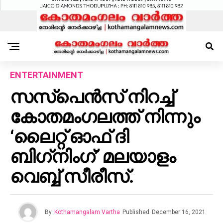
ENTERTAINMENT
സസ്‌പെൻസ് നിറച്ച്
കോതമംഗലത്ത് നിന്നും
‘ലൈറ്റ് ഓഫ് ദി
ബിഗ്‌നിംഗ്’ മലയാളം
വെബ്ബ് സീരീസ്.
By
Kothamangalam Vartha
Published
December 16, 2021