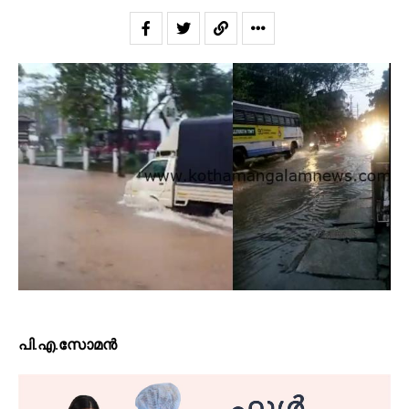
പി.എ.സോമൻ