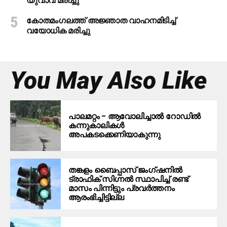
യുവാവ് മരിച്ചു
കോതമംഗലത്ത് അജ്ഞാത വാഹനമിടിച്ച്
വയോധിക മരിച്ചു
You May Also Like
പാലമറ്റം – ആവോലിച്ചാൽ റോഡിൽ
കന്നുകാലികൾ
അപകടക്കെണിയാകുന്നു
തങ്കളം ബൈപ്പാസ് ജംഗ്ഷനിൽ
ട്രാഫിക് സിഗ്നല്‍ സ്ഥാപിച്ച് രണ്ട്
മാസം പിന്നിട്ടും പ്രവർത്തനം
ആരംഭിച്ചിട്ടില്ല