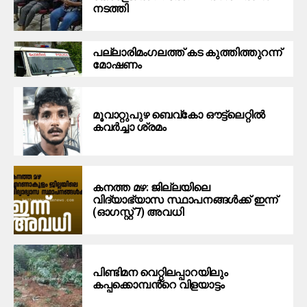
നടത്തി
പ​ല്ലാ​രി​മം​ഗ​ല​ത്ത് ക​ട കു​ത്തി​ത്തുറ​ന്ന്
മോ​ഷ​ണം
മൂ​വാ​റ്റു​പു​ഴ ബെ​വ്കോ ഔ​ട്ട്‌​ലെ​റ്റിൽ
കവർച്ചാ ശ്രമം
കനത്ത മഴ: ജില്ലയിലെ
വിദ്യാഭ്യാസ സ്ഥാപനങ്ങള്‍ക്ക് ഇന്ന്
(ഓഗസ്റ്റ് 7) അവധി
പിണ്ടിമന വെറ്റിലപ്പാറയിലും
കപ്പക്കൊമ്പൻ്റെ വിളയാട്ടം