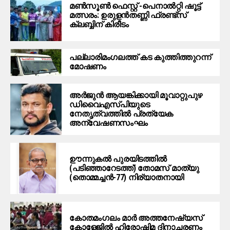
മൺസൂൺ ഫെസ്റ്റ് -പെനാൽറ്റി ഷൂട്ട്
മത്സരം: ഉരുളൻതണ്ണി ഫ്രണ്ട്സ്
ക്ലബ്ബിന് കിരീടം
പ​ല്ലാ​രി​മം​ഗ​ല​ത്ത് ക​ട കു​ത്തി​ത്തുറ​ന്ന്
മോ​ഷ​ണം
അര്‍ജുന്‍ ആയങ്കിക്കായി മൂവാറ്റുപുഴ
ഡിവൈഎസ്പിയുടെ
നേതൃത്വത്തില്‍ പ്രത്യേക
അന്വേഷണസംഘം
ഊന്നുകല്‍ പുരയിടത്തില്‍
(പടിഞ്ഞാറേടത്ത്) തോമസ് മാത്യു
(തൊമ്മച്ചന്‍-77) നിര്യാതനായി
കോതമംഗലം മാര്‍ അത്തനേഷ്യസ്
കോളേജില്‍ ഹിരോഷിമ ദിനാചരണം