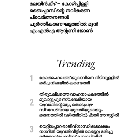
മലയിന്‍കീഴ് – കോഴിപ്പിള്ളി
ബൈപ്പാസിന്റെ നവീകരണ
പ്രവര്‍ത്തനങ്ങള്‍
പൂര്‍ത്തീകരണഘട്ടത്തില്‍: മുന്‍
എംഎല്‍എ ആന്റണി ജോണ്‍
Trending
കോതമംഗലത്ത് യുവാവിനെ വീടിനുള്ളിൽ
മരിച്ച നിലയിൽ കണ്ടെത്തി
തിരുവല്ലത്തെ വാഹനാപകടത്തില്‍
മൂവാറ്റുപുഴ സ്വദേശിയായ
യുവാവിന്റെയും, തൊടുപുഴ
സ്വദേശിയായ യുവതിയുടെയും
മരണത്തില്‍ വഴിത്തിരിവ്;പ്രതി അറസ്റ്റില്‍
വെറ്റിലപ്പാറ രാജീവ് ഗാന്ധി ദശലക്ഷം
നഗറിൽ യുവതി വീട്ടിൽ വെട്ടേറ്റു മരിച്ചു:
ഭർത്താവ് പോലീസ് കസ്റ്റഡിയിൽ