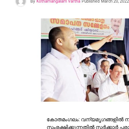
By
Kothamangalam Vartha
Published
March 20, 2022
കോതമംഗലം: വന്യമൃഗങ്ങളിൽ നിന
സംരക്ഷിക്കുന്നതിൽ സർക്കാർ പര