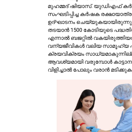
മുഹമ്മദ് ഷിയാസ്. യുഡിഎഫ്
സംഘടിപ്പിച്ച കർഷക രക്ഷായാത്
ഉദ്ഘാടനം ചെയ്യുകയായിരുന്നു 
തടയാൻ 1500 കോടിയുടെ പദ്ധതിയ
എന്നാൽ ബജറ്റിൽ വകയിരുത്തിയത
വന്യജീവികൾ വലിയ സാമൂഹ്യ പ്രശ്
ക്രയവിക്രയം സാധ്യമാകുന്നി
ആവശ്യമായി വരുമ്പോൾ കാട്ടാന
വിളിച്ചാൽ പോലും വരാൻ മടിക്കു