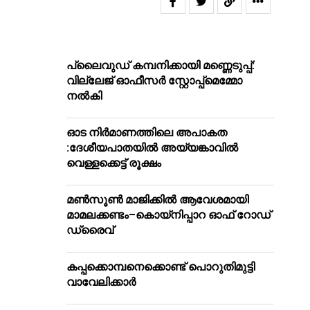
പ്ലൈവുഡ് കമ്പനിക്കായി മണ്ണെടുപ്പ്:
വില്ലേജ് ഓഫീസർ സ്റ്റോപ്പ്മെമ്മോ
നൽകി
ഓട നിർമാണത്തിലെ അപാകത
:ദേശീയപാതയിൽ അയ്യങ്കാവിൽ
വെള്ളക്കെട്ട് രൂക്ഷം
മൺസൂൺ മാജിക്കിൽ ആവേശമായി
മാമലക്കണ്ടം–കൊയ്‌നിപ്പാറ ഓഫ് റോഡ്
ഡ്രൈവ്
കപ്പക്കൊമ്പനെക്കൊണ്ട് പൊറുതിമുട്ടി
വാവേലിക്കാർ